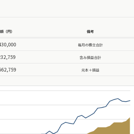
額（円）
備考
430,000
毎月の積立合計
232,759
含み損益合計
662,759
元本＋損益