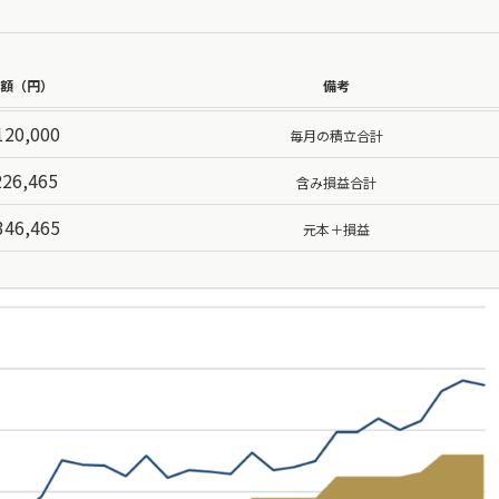
額（円）
備考
120,000
毎月の積立合計
226,465
含み損益合計
346,465
元本＋損益